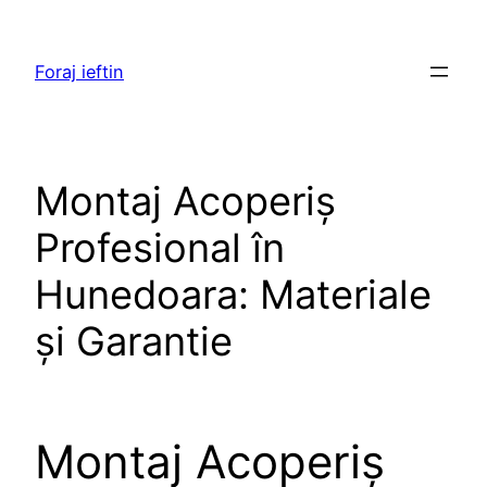
Skip
to
Foraj ieftin
content
Montaj Acoperiș
Profesional în
Hunedoara: Materiale
și Garantie
Montaj Acoperiș