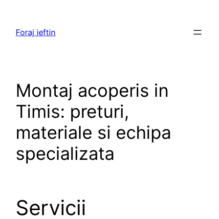
Skip
to
Foraj ieftin
content
Montaj acoperis in
Timis: preturi,
materiale si echipa
specializata
Servicii