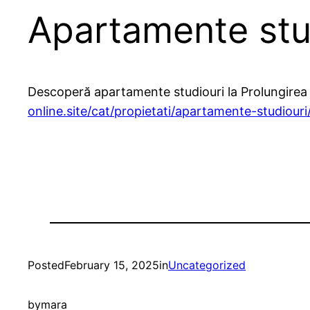
Apartamente stu
Descoperă apartamente studiouri la Prolungirea 
online.site/cat/propietati/apartamente-studiou
Posted
February 15, 2025
in
Uncategorized
by
mara