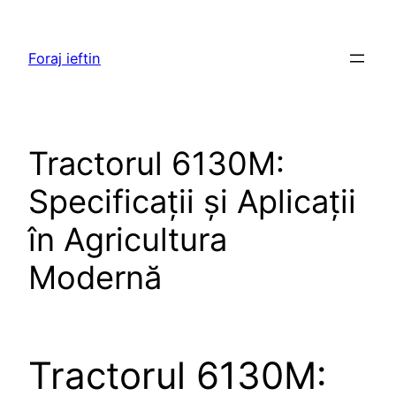
Skip
to
Foraj ieftin
content
Tractorul 6130M:
Specificații și Aplicații
în Agricultura
Modernă
Tractorul 6130M: