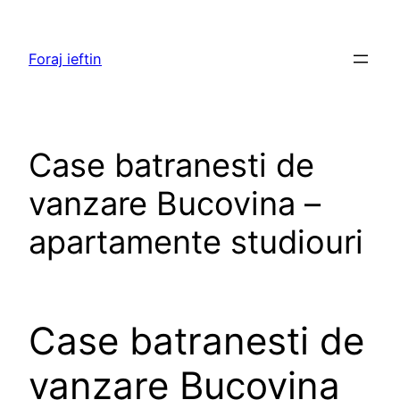
Skip
to
Foraj ieftin
content
Case batranesti de
vanzare Bucovina –
apartamente studiouri
Case batranesti de
vanzare Bucovina