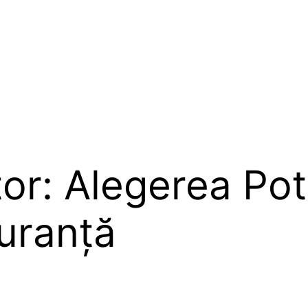
or: Alegerea Potr
guranță