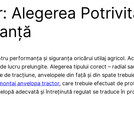
: Alegerea Potrivi
ranță
tru performanța și siguranța oricărui utilaj agricol. 
iții de lucru prelungite. Alegerea tipului corect – radia
e de tracțiune, anvelopele din față și din spate trebui
montaj anvelopa tractor
, care trebuie efectuat de prof
nvelopă adecvată și întreținută regulat se traduce în p