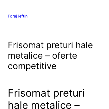
Skip
to
Foraj ieftin
content
Frisomat preturi hale
metalice – oferte
competitive
Frisomat preturi
hale metalice –