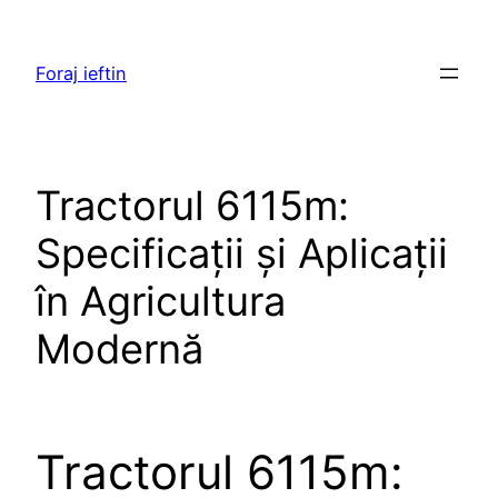
Skip
to
Foraj ieftin
content
Tractorul 6115m:
Specificații și Aplicații
în Agricultura
Modernă
Tractorul 6115m: