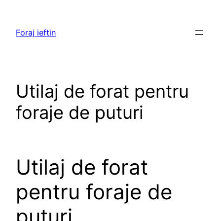
Skip
to
Foraj ieftin
content
Utilaj de forat pentru
foraje de puturi
Utilaj de forat
pentru foraje de
puturi