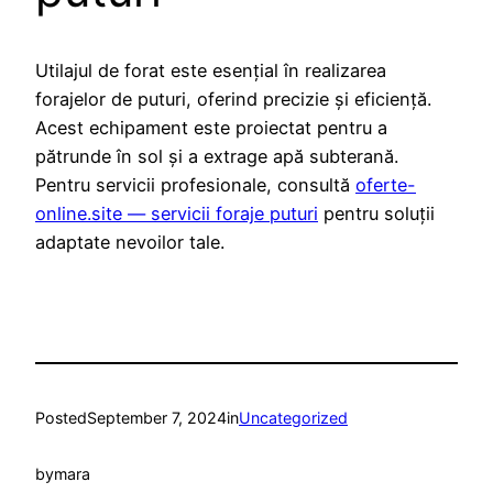
Utilajul de forat este esențial în realizarea
forajelor de puturi, oferind precizie și eficiență.
Acest echipament este proiectat pentru a
pătrunde în sol și a extrage apă subterană.
Pentru servicii profesionale, consultă
oferte-
online.site — servicii foraje puturi
pentru soluții
adaptate nevoilor tale.
Posted
September 7, 2024
in
Uncategorized
by
mara