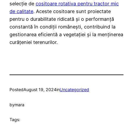
selecție de
cositoare rotativa pentru tractor mic
de calitate
. Aceste cositoare sunt proiectate
pentru o durabilitate ridicată și o performanță
constantă în condiții românești, contribuind la
gestionarea eficientă a vegetației și la menținerea
curățeniei terenurilor.
Posted
August 19, 2024
in
Uncategorized
by
mara
Tags: