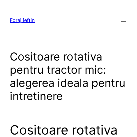
Skip
to
Foraj ieftin
content
Cositoare rotativa
pentru tractor mic:
alegerea ideala pentru
intretinere
Cositoare rotativa