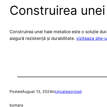
Construirea unei 
Construirea unei hale metalice este o soluție du
asigură rezistență și durabilitate.
viziteaza site-u
Posted
August 13, 2024
in
Uncategorized
by
mara