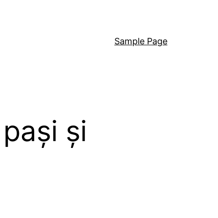
Sample Page
pași și