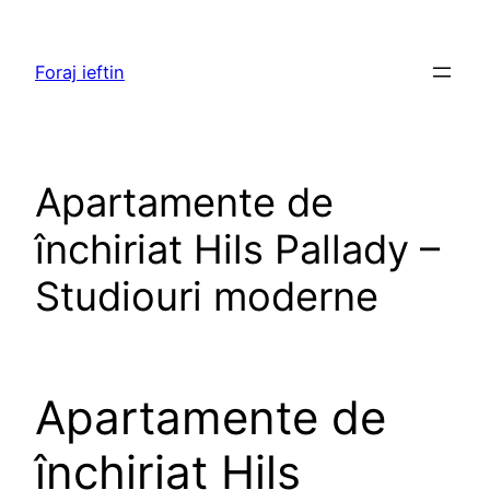
Skip
to
Foraj ieftin
content
Apartamente de
închiriat Hils Pallady –
Studiouri moderne
Apartamente de
închiriat Hils