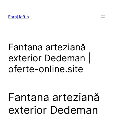
Skip
to
Foraj ieftin
content
Fantana arteziană
exterior Dedeman |
oferte-online.site
Fantana arteziană
exterior Dedeman