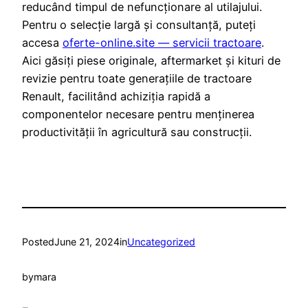
reducând timpul de nefuncționare al utilajului.
Pentru o selecție largă și consultanță, puteți
accesa
oferte-online.site — servicii tractoare
.
Aici găsiți piese originale, aftermarket și kituri de
revizie pentru toate generațiile de tractoare
Renault, facilitând achiziția rapidă a
componentelor necesare pentru menținerea
productivității în agricultură sau construcții.
Posted
June 21, 2024
in
Uncategorized
by
mara