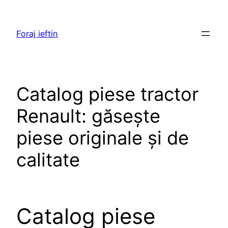
Skip
to
Foraj ieftin
content
Catalog piese tractor
Renault: găsește
piese originale și de
calitate
Catalog piese