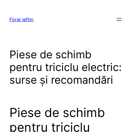
Skip
to
Foraj ieftin
content
Piese de schimb
pentru triciclu electric:
surse și recomandări
Piese de schimb
pentru triciclu