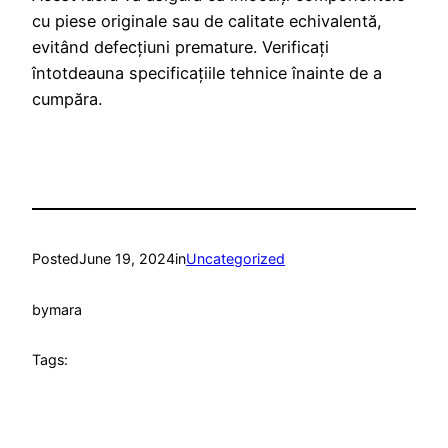
cu piese originale sau de calitate echivalentă,
evitând defecțiuni premature. Verificați
întotdeauna specificațiile tehnice înainte de a
cumpăra.
Posted
June 19, 2024
in
Uncategorized
by
mara
Tags: