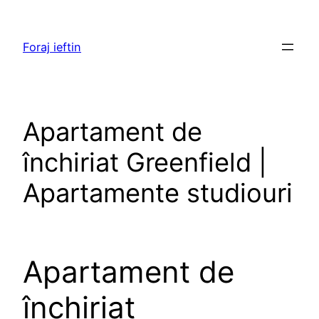
Skip
to
Foraj ieftin
content
Apartament de
închiriat Greenfield |
Apartamente studiouri
Apartament de
închiriat