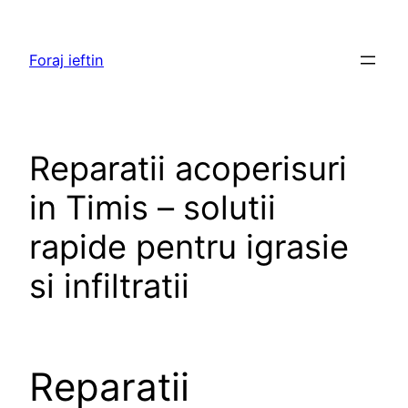
Skip
to
Foraj ieftin
content
Reparatii acoperisuri
in Timis – solutii
rapide pentru igrasie
si infiltratii
Reparatii