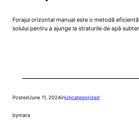
Forajul orizontal manual este o metodă eficientă 
solului pentru a ajunge la straturile de apă subt
Posted
June 11, 2024
in
Uncategorized
by
mara