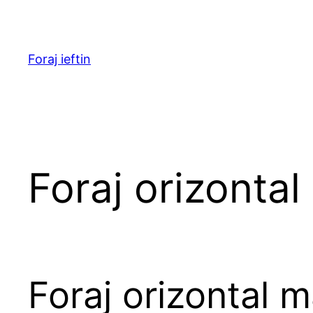
Skip
to
content
Foraj ieftin
Foraj orizontal
Foraj orizontal m