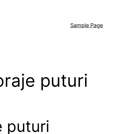
Sample Page
raje puturi
 puturi