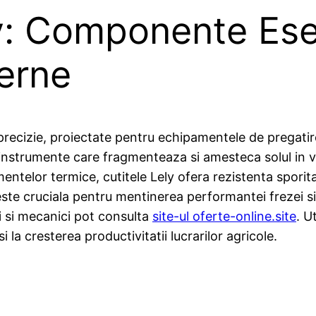
y: Componente Ese
erne
 precizie, proiectate pentru echipamentele de pregatir
instrumente care fragmenteaza si amesteca solul in ve
mentelor termice, cutitele Lely ofera rezistenta spori
e este cruciala pentru mentinerea performantei frezei si
ri si mecanici pot consulta
site-ul oferte-online.site
. U
 la cresterea productivitatii lucrarilor agricole.