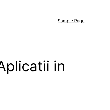
Sample Page
plicatii in