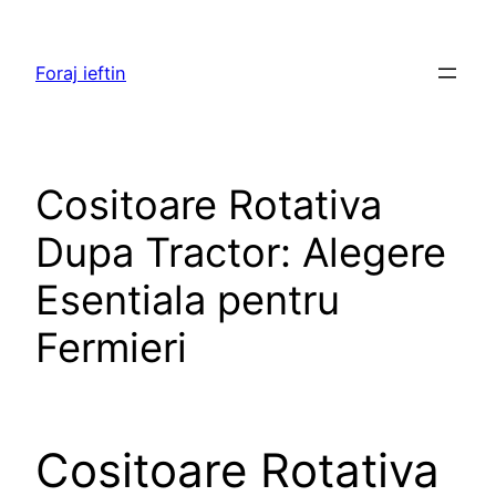
Skip
to
Foraj ieftin
content
Cositoare Rotativa
Dupa Tractor: Alegere
Esentiala pentru
Fermieri
Cositoare Rotativa