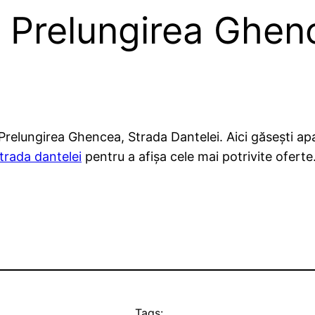
 Prelungirea Ghen
relungirea Ghencea, Strada Dantelei. Aici găsești apa
trada dantelei
pentru a afișa cele mai potrivite oferte
Tags: