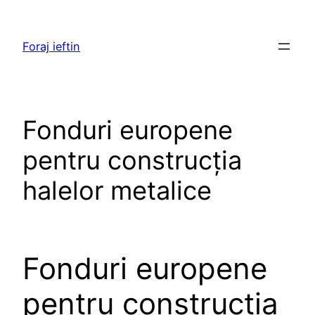
Skip
to
Foraj ieftin
content
Fonduri europene
pentru construcția
halelor metalice
Fonduri europene
pentru construcția