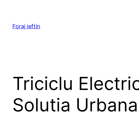
Skip
to
content
Foraj ieftin
Triciclu Electr
Solutia Urbana