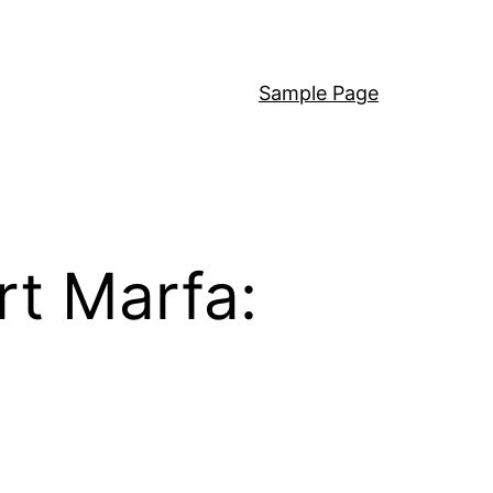
Sample Page
rt Marfa: