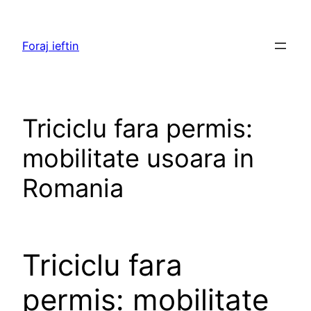
Skip
to
Foraj ieftin
content
Triciclu fara permis:
mobilitate usoara in
Romania
Triciclu fara
permis: mobilitate