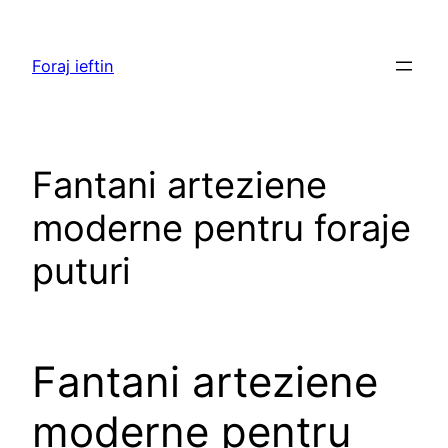
Skip
to
Foraj ieftin
content
Fantani arteziene
moderne pentru foraje
puturi
Fantani arteziene
moderne pentru