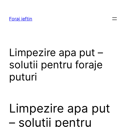
Skip
to
Foraj ieftin
content
Limpezire apa put –
solutii pentru foraje
puturi
Limpezire apa put
– solutii pentru