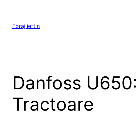
Skip
to
content
Foraj ieftin
Danfoss U650: S
Tractoare