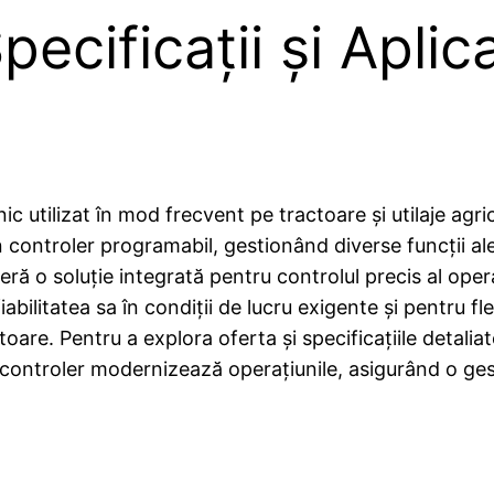
cificații și Aplica
c utilizat în mod frecvent pe tractoare și utilaje agr
ntroler programabil, gestionând diverse funcții ale ve
ă o soluție integrată pentru controlul precis al operaț
abilitatea sa în condiții de lucru exigente și pentru f
ctoare. Pentru a explora oferta și specificațiile detali
controler modernizează operațiunile, asigurând o gesti