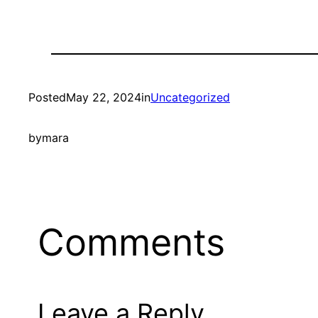
Posted
May 22, 2024
in
Uncategorized
by
mara
Comments
Leave a Reply