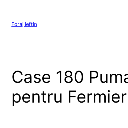
Skip
to
content
Foraj ieftin
Case 180 Puma:
pentru Fermier