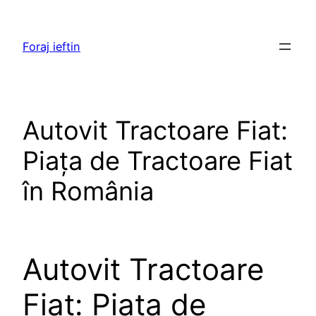
Skip
to
Foraj ieftin
content
Autovit Tractoare Fiat:
Piața de Tractoare Fiat
în România
Autovit Tractoare
Fiat: Piața de