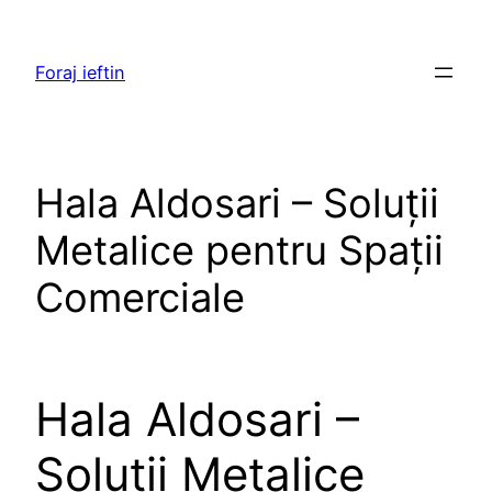
Skip
to
Foraj ieftin
content
Hala Aldosari – Soluții
Metalice pentru Spații
Comerciale
Hala Aldosari –
Soluții Metalice