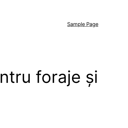
Sample Page
tru foraje și