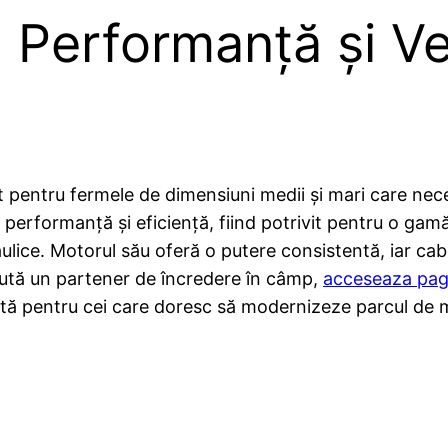
 Performanță și Ver
ntru fermele de dimensiuni medii și mari care necesită
erformanță și eficiență, fiind potrivit pentru o gamă l
aulice. Motorul său oferă o putere consistentă, iar c
 caută un partener de încredere în câmp,
acceseaza pag
entă pentru cei care doresc să modernizeze parcul de 