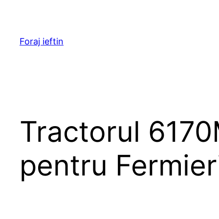
Skip
to
content
Foraj ieftin
Tractorul 6170M
pentru Fermier