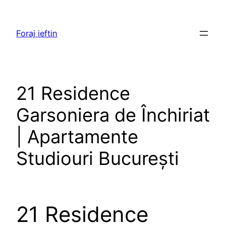
Skip
to
Foraj ieftin
content
21 Residence
Garsoniera de Închiriat
| Apartamente
Studiouri București
21 Residence