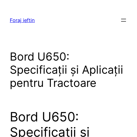
Skip
to
Foraj ieftin
content
Bord U650:
Specificații și Aplicații
pentru Tractoare
Bord U650:
Specificații și