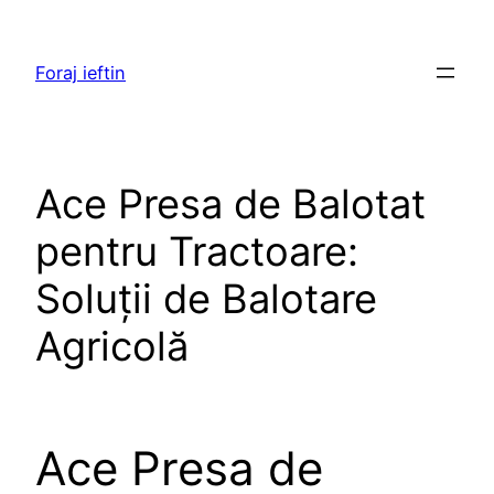
Skip
to
Foraj ieftin
content
Ace Presa de Balotat
pentru Tractoare:
Soluții de Balotare
Agricolă
Ace Presa de