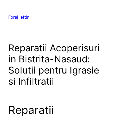
Skip
to
Foraj ieftin
content
Reparatii Acoperisuri
in Bistrita-Nasaud:
Solutii pentru Igrasie
si Infiltratii
Reparatii