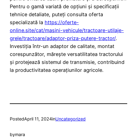
Pentru o gamă variată de opțiuni și specificații
tehnice detaliate, puteți consulta oferta
specializată la
https://oferte-
online.site/cat/masini-vehicule/tractoare-utilaje-
grele/tractoare/adaptor-priza-putere-tractor/
.
Investiția într-un adaptor de calitate, montat
corespunzător, mărește versatilitatea tractorului
și protejează sistemul de transmisie, contribuind
la productivitatea operațiunilor agricole.
Posted
April 11, 2024
in
Uncategorized
by
mara