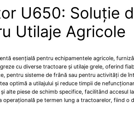
or U650: Soluție d
 Utilaje Agricole
ntă esențială pentru echipamentele agricole, furniz
eze cu diverse tractoare și utilaje grele, oferind fiabil
, pentru sisteme de frână sau pentru activități de în
a optimă a utilajului și reduce timpii de nefuncționare
și alte piese de schimb specifice, facilitând accesul l
 operațională pe termen lung a tractoarelor, fiind o de