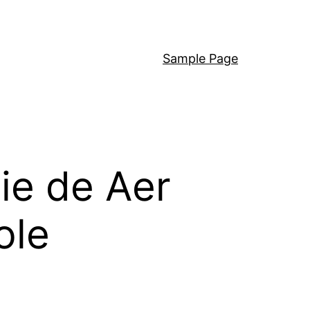
Sample Page
ie de Aer
ole