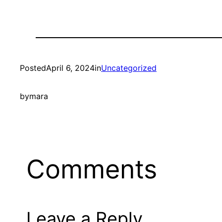
Posted
April 6, 2024
in
Uncategorized
by
mara
Comments
Leave a Reply