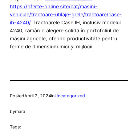
https://oferte-online.site/cat/masini-
vehicule/tractoare-utilaje-grele/tractoare/case-
ih-4240/
. Tractoarele Case IH, inclusiv modelul
4240, rămân o alegere solidă în portofoliul de
mașini agricole, oferind productivitate pentru
ferme de dimensiuni mici și mijlocii.
Posted
April 2, 2024
in
Uncategorized
by
mara
Tags: