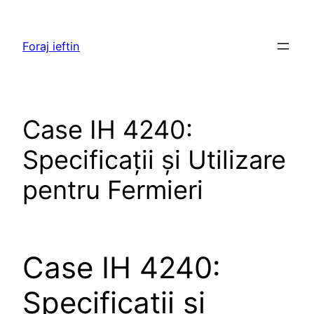
Skip
to
Foraj ieftin
content
Case IH 4240:
Specificații și Utilizare
pentru Fermieri
Case IH 4240:
Specificații și