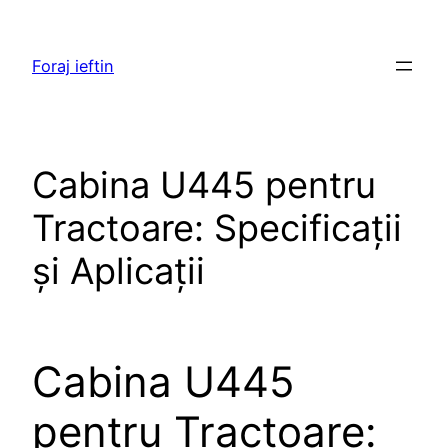
Skip
to
Foraj ieftin
content
Cabina U445 pentru
Tractoare: Specificații
și Aplicații
Cabina U445
pentru Tractoare: