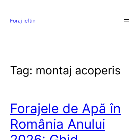
Skip
to
Foraj ieftin
content
Tag:
montaj acoperis
Forajele de Apă în
România Anului
2026: Ghid