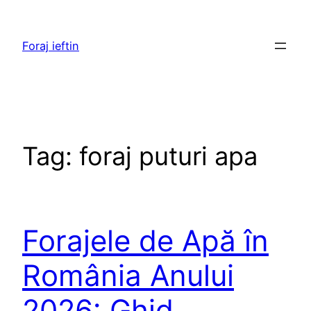
Skip
to
Foraj ieftin
content
Tag:
foraj puturi apa
Forajele de Apă în
România Anului
2026: Ghid