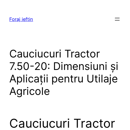
Skip
to
Foraj ieftin
content
Cauciucuri Tractor
7.50-20: Dimensiuni și
Aplicații pentru Utilaje
Agricole
Cauciucuri Tractor