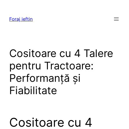
Skip
to
Foraj ieftin
content
Cositoare cu 4 Talere
pentru Tractoare:
Performanță și
Fiabilitate
Cositoare cu 4