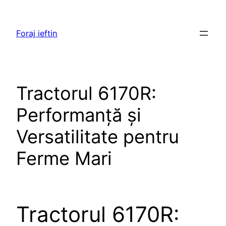
Skip
to
Foraj ieftin
content
Tractorul 6170R:
Performanță și
Versatilitate pentru
Ferme Mari
Tractorul 6170R: