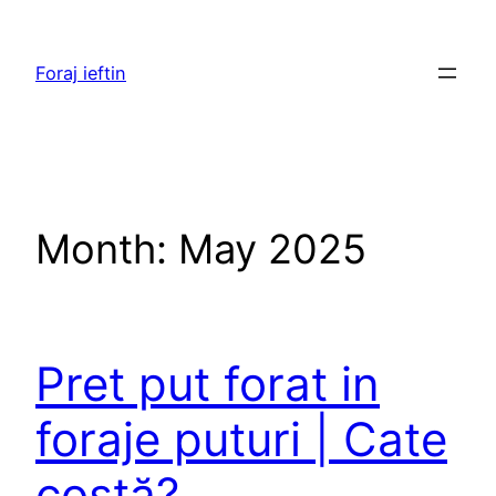
Skip
to
Foraj ieftin
content
Month:
May 2025
Pret put forat in
foraje puturi | Cate
costă?