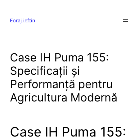
Skip
to
Foraj ieftin
content
Case IH Puma 155:
Specificații și
Performanță pentru
Agricultura Modernă
Case IH Puma 155: