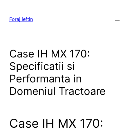
Skip
to
Foraj ieftin
content
Case IH MX 170:
Specificatii si
Performanta in
Domeniul Tractoare
Case IH MX 170: