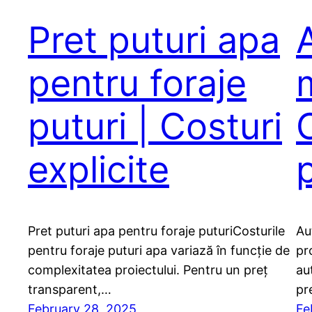
Pret puturi apa
pentru foraje
puturi | Costuri
C
explicite
Pret puturi apa pentru foraje puturiCosturile
Aut
pentru foraje puturi apa variază în funcție de
pr
complexitatea proiectului. Pentru un preț
au
transparent,…
pr
February 28, 2025
Fe