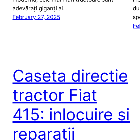
adevărați giganți ai…
du
February 27, 2025
sp
Fe
Caseta directie
tractor Fiat
415: inlocuire si
reparatii