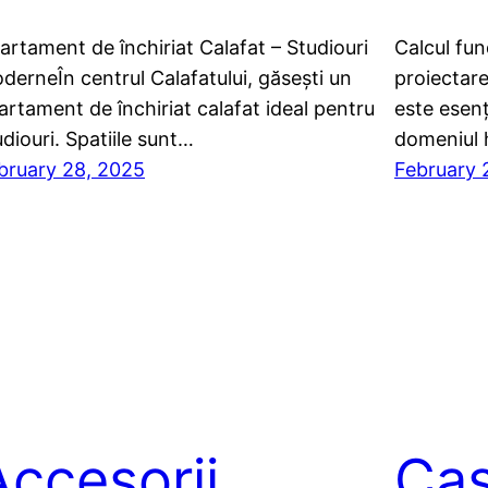
artament de închiriat Calafat – Studiouri
Calcul fun
derneÎn centrul Calafatului, găsești un
proiectare
artament de închiriat calafat ideal pentru
este esenț
udiouri. Spatiile sunt…
domeniul 
bruary 28, 2025
February 
Accesorii
Ca