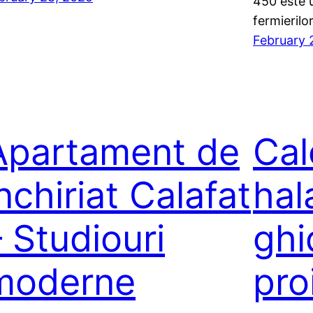
450 este u
fermierilo
February 
Apartament de
Cal
nchiriat Calafat
hal
– Studiouri
ghi
moderne
pro