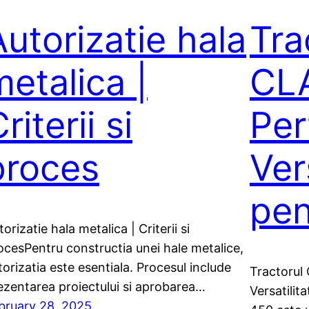
Autorizatie hala
Tra
metalica |
CL
riterii si
Per
proces
Ver
pen
orizatie hala metalica | Criterii si
ocesPentru constructia unei hale metalice,
torizatia este esentiala. Procesul include
Tractorul
ezentarea proiectului si aprobarea…
Versatilit
bruary 28, 2025