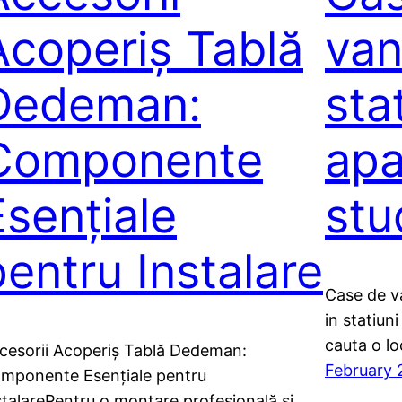
Acoperiș Tablă
van
Dedeman:
sta
Componente
apa
Esențiale
stu
pentru Instalare
Case de v
in statiun
cauta o l
cesorii Acoperiș Tablă Dedeman:
February 
mponente Esențiale pentru
stalarePentru o montare profesională și