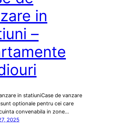
zare in
tiuni –
rtamente
diouri
anzare in statiuniCase de vanzare
i sunt optionale pentru cei care
ocuinta convenabila in zone…
27, 2025