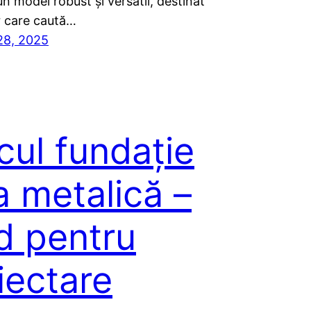
n model robust și versatil, destinat
r care caută…
28, 2025
cul fundație
a metalică –
d pentru
iectare