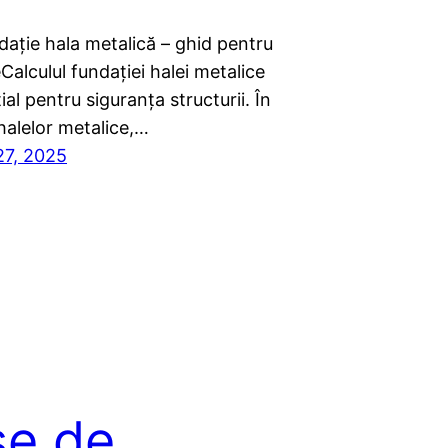
dație hala metalică – ghid pentru
Calculul fundației halei metalice
ial pentru siguranța structurii. În
halelor metalice,…
27, 2025
se de