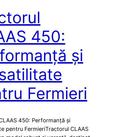
ctorul
AAS 450:
formanță și
satilitate
tru Fermieri
 CLAAS 450: Performanță și
ate pentru FermieriTractorul CLAAS