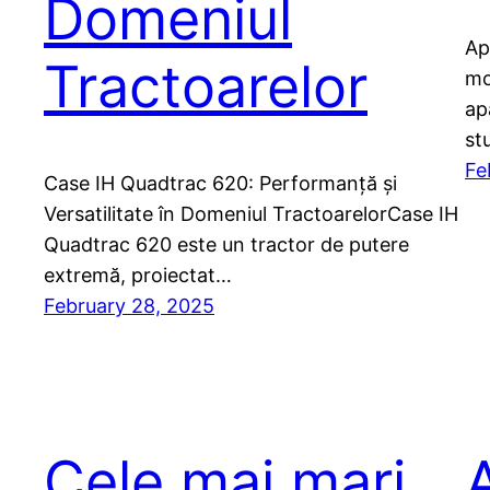
Domeniul
Ap
Tractoarelor
mo
ap
st
Fe
Case IH Quadtrac 620: Performanță și
Versatilitate în Domeniul TractoarelorCase IH
Quadtrac 620 este un tractor de putere
extremă, proiectat…
February 28, 2025
Cele mai mari